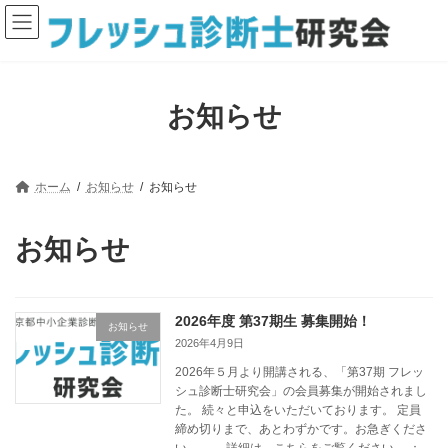
コ
ナ
ン
ビ
テ
ゲ
ン
ー
ツ
シ
へ
ョ
お知らせ
ス
ン
キ
に
ッ
移
プ
動
ホーム
お知らせ
お知らせ
お知らせ
2026年度 第37期生 募集開始！
お知らせ
2026年4月9日
2026年５月より開講される、「第37期 フレッ
シュ診断士研究会」の会員募集が開始されまし
た。 続々と申込をいただいております。 定員
締め切りまで、あとわずかです。お急ぎくださ
い。 詳細は、こちらをご覧ください。 ：