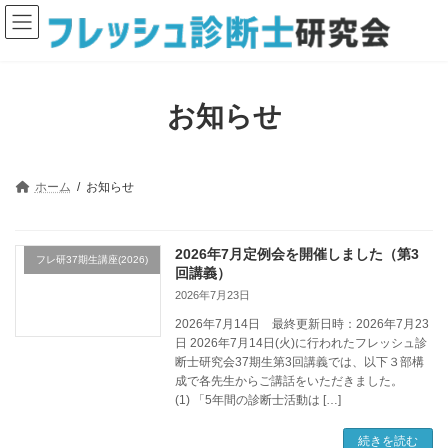
コ
ナ
ン
ビ
テ
ゲ
ン
ー
ツ
シ
へ
ョ
お知らせ
ス
ン
キ
に
ッ
移
プ
動
ホーム
お知らせ
2026年7月定例会を開催しました（第3
フレ研37期生講座(2026)
回講義）
2026年7月23日
2026年7月14日 最終更新日時：2026年7月23
日 2026年7月14日(火)に行われたフレッシュ診
断士研究会37期生第3回講義では、以下３部構
成で各先生からご講話をいただきました。
(1) 「5年間の診断士活動は […]
続きを読む