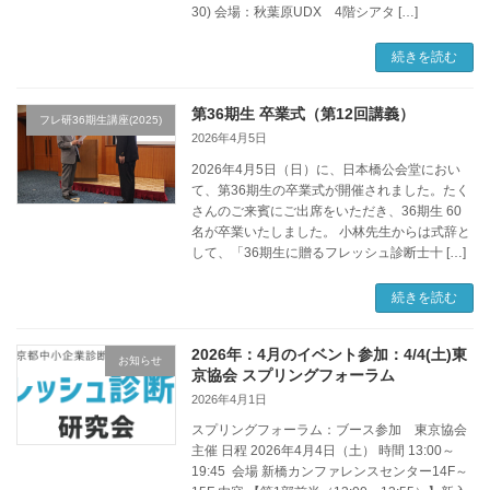
30) 会場：秋葉原UDX 4階シアタ […]
続きを読む
第36期生 卒業式（第12回講義）
フレ研36期生講座(2025)
2026年4月5日
2026年4月5日（日）に、日本橋公会堂におい
て、第36期生の卒業式が開催されました。たく
さんのご来賓にご出席をいただき、36期生 60
名が卒業いたしました。 小林先生からは式辞と
して、「36期生に贈るフレッシュ診断士十 […]
続きを読む
2026年：4月のイベント参加：4/4(土)東
お知らせ
京協会 スプリングフォーラム
2026年4月1日
スプリングフォーラム：ブース参加 東京協会
主催 日程 2026年4月4日（土） 時間 13:00～
19:45 会場 新橋カンファレンスセンター14F～