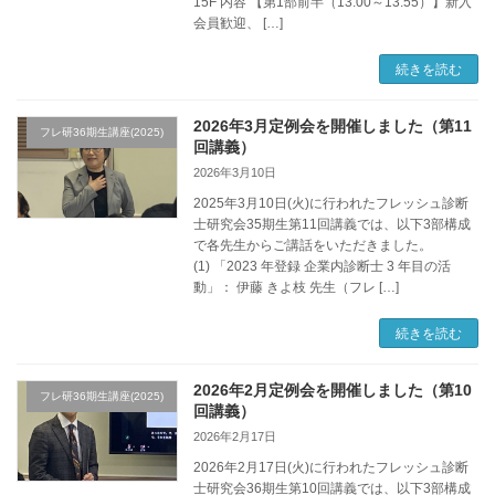
15F 内容 【第1部前半（13:00～13:55）】新入
会員歓迎、 […]
続きを読む
2026年3月定例会を開催しました（第11
フレ研36期生講座(2025)
回講義）
2026年3月10日
2025年3月10日(火)に行われたフレッシュ診断
士研究会35期生第11回講義では、以下3部構成
で各先生からご講話をいただきました。
(1) 「2023 年登録 企業内診断士 3 年目の活
動」： 伊藤 きよ枝 先生（フレ […]
続きを読む
2026年2月定例会を開催しました（第10
フレ研36期生講座(2025)
回講義）
2026年2月17日
2026年2月17日(火)に行われたフレッシュ診断
士研究会36期生第10回講義では、以下3部構成