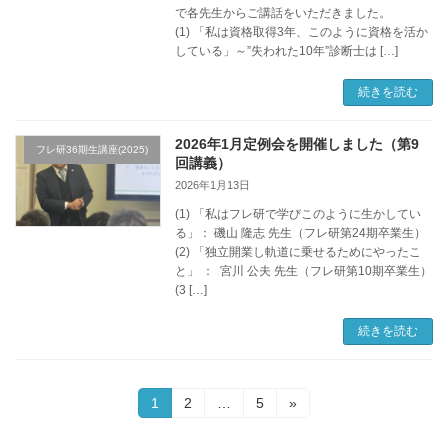
で各先生からご講話をいただきました。
(1) 「私は資格取得3年、このように資格を活か
している」～”失われた10年”診断士は […]
続きを読む
2026年1月定例会を開催しました（第9
フレ研36期生講座(2025)
回講義）
2026年1月13日
(1) 「私はフレ研で学びこのように生かしてい
る」： 磯山 隆志 先生（フレ研第24期卒業生）
(2) 「独立開業し軌道に乗せるためにやったこ
と」 ： 宮川 公夫 先生（フレ研第10期卒業生）
(3 […]
続きを読む
投
固
固
固
1
2
…
5
»
定
定
定
稿
ペ
ペ
ペ