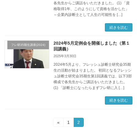
各先生からご講話をいただきました。 (1) 「資
格取得1年、このようにして資格を活かした」
～企業内診断士として人生の可能性を […]
続きを読む
2024年5月定例会を開催しました（第１
フレ研35期生講座(2024)
回講義）
2025年3月30日
2024年5月より、フレッシュ診断士研究会35期
生の活動が始まりました。 初回となるフレッシ
ュ診断士研究会35期生第1回講義では、以下3部
構成で各先生からご講話をいただきました。
(1) 「診断士になったらまずフレ研に入 […]
続きを読む
投
固
固
«
1
2
定
定
稿
ペ
ペ