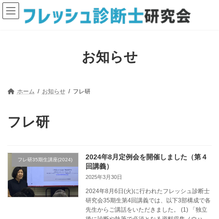
コ
ナ
ン
ビ
テ
ゲ
ン
ー
ツ
シ
へ
ョ
お知らせ
ス
ン
キ
に
ッ
移
プ
動
ホーム
お知らせ
フレ研
フレ研
2024年8月定例会を開催しました（第４
フレ研35期生講座(2024)
回講義）
2025年3月30日
2024年8月6日(火)に行われたフレッシュ診断士
研究会35期生第4回講義では、以下3部構成で各
先生からご講話をいただきました。 (1) 「独立
後に診断や執筆で必須となる資料収集ノウハ