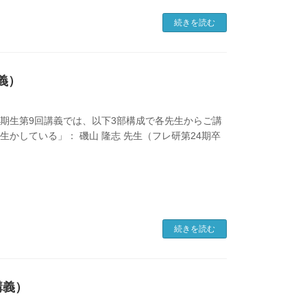
続きを読む
義）
会35期生第9回講義では、以下3部構成で各先生からご講
生かしている」： 磯山 隆志 先生（フレ研第24期卒
続きを読む
講義）