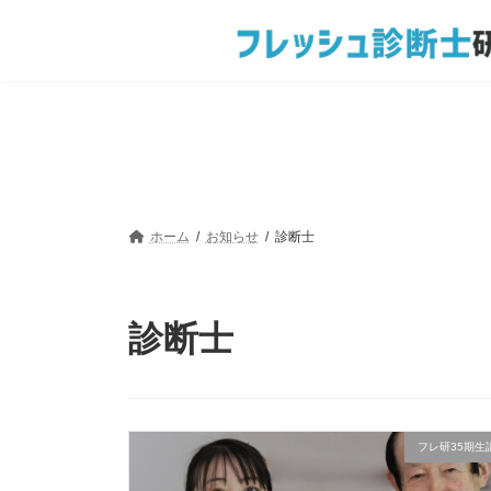
コ
ナ
ン
ビ
テ
ゲ
ン
ー
ツ
シ
へ
ョ
ス
ン
キ
に
ッ
移
プ
動
ホーム
お知らせ
診断士
診断士
フレ研35期生講座