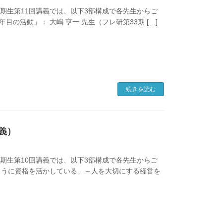
35期生第11回講義では、以下3部構成で各先生からご
年目の活動」： 大嶋 亨一 先生（フレ研第33期 […]
続きを読む
講義）
35期生第10回講義では、以下3部構成で各先生からご
このように資格を活かしている」～人を大切にする経営を