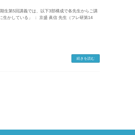
会35期生第5回講義では、以下3部構成で各先生からご講
に生かしている」 ： 京盛 眞信 先生（フレ研第14
続きを読む