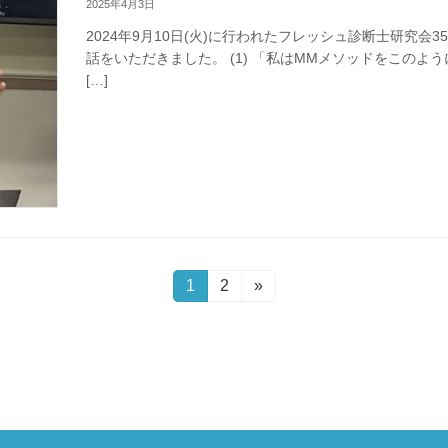
2025年4月3日
2024年9月10日(火)に行われたフレッシュ診断士研究
話をいただきました。 (1) 「私はMMメソッドをこのよう
[…]
固
1
固
2
»
定
定
ペ
ペ
ー
ー
ジ
ジ