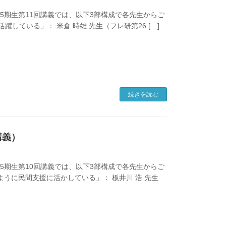
会35期生第11回講義では、以下3部構成で各先生からご
活躍している」： 米倉 時雄 先生（フレ研第26 […]
続きを読む
講義）
会35期生第10回講義では、以下3部構成で各先生からご
のように民間支援に活かしている」： 板井川 浩 先生