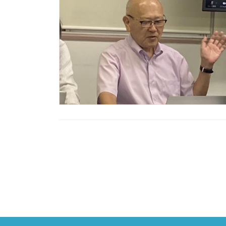
投
稿
の
ペ
ー