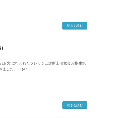
続きを読む
義）
6年6月9日(火)に行われたフレッシュ診断士研究会37期生第
。 (1)&n […]
続きを読む