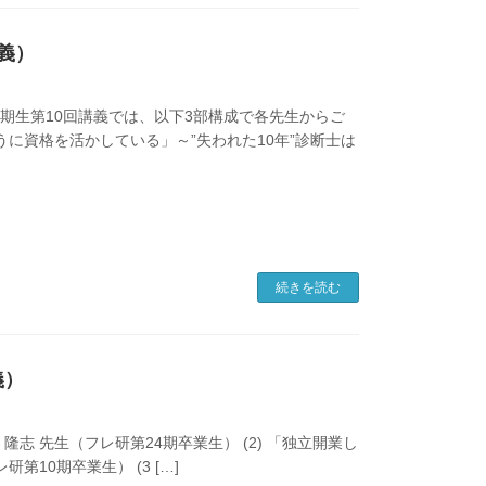
講義）
36期生第10回講義では、以下3部構成で各先生からご
ように資格を活かしている」～”失われた10年”診断士は
続きを読む
義）
隆志 先生（フレ研第24期卒業生） (2) 「独立開業し
第10期卒業生） (3 […]