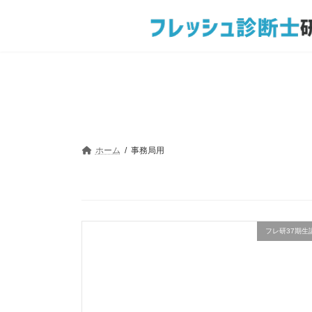
コ
ナ
ン
ビ
テ
ゲ
ン
ー
ツ
シ
へ
ョ
ス
ン
キ
に
ッ
移
プ
動
ホーム
事務局用
フレ研37期生講座