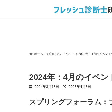
コ
ナ
ン
ビ
テ
ゲ
ン
ー
ツ
シ
へ
ョ
ス
ン
キ
に
ッ
移
プ
動
ホーム
お知らせ
イベント
2024年：4月のイベン
2024年：4月のイベ
最
2024年3月18日
2025年4月3日
終
更
新
スプリングフォーラム：
日
時