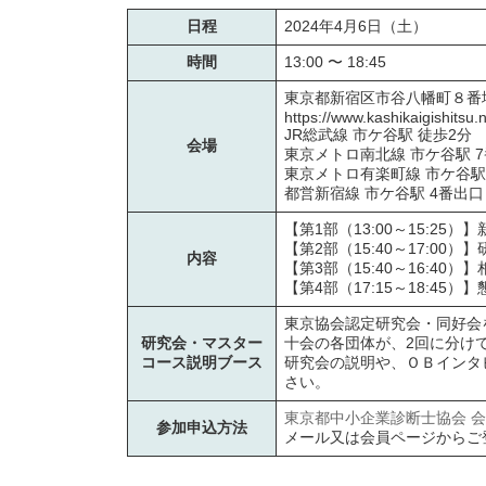
:
日程
2024年4月6日（土）
時間
13:00 〜 18:45
東京都新宿区市谷八幡町８
https://www.kashikaigishitsu.n
JR総武線 市ケ谷駅 徒歩2分
会場
東京メトロ南北線 市ケ谷駅 7
東京メトロ有楽町線 市ケ谷駅
都営新宿線 市ケ谷駅 4番出口
【第1部（13:00～15:2
【第2部（15:40～17:0
内容
【第3部（15:40～16:40）
【第4部（17:15～18:45）
東京協会認定研究会・同好会
研究会・マスター
十会の各団体が、2回に分け
コース説明ブース
研究会の説明や、ＯＢインタ
さい。
東京都中小企業診断士協会 
参加申込方法
メール又は会員ページからご