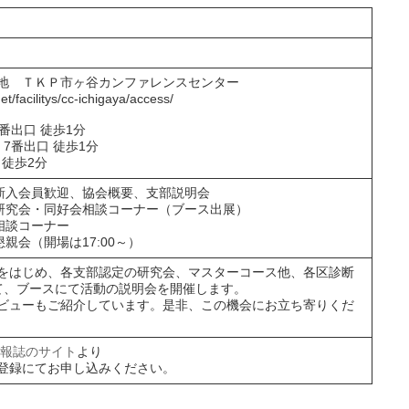
番地 ＴＫＰ市ヶ谷カンファレンスセンター
et/facilitys/cc-ichigaya/access/
番出口 徒歩1分
 7番出口 徒歩1分
 徒歩2分
5）】新入会員歓迎、協会概要、支部説明会
0）】研究会・同好会相談コーナー（ブース出展）
】相談コーナー
】懇親会（開場は17:00～）
をはじめ、各支部認定の研究会、マスターコース他、各区診断
て、ブースにて活動の説明会を開催します。
ビューもご紹介しています。是非、この機会にお立ち寄りくだ
会報誌のサイト
より
登録にてお申し込みください。