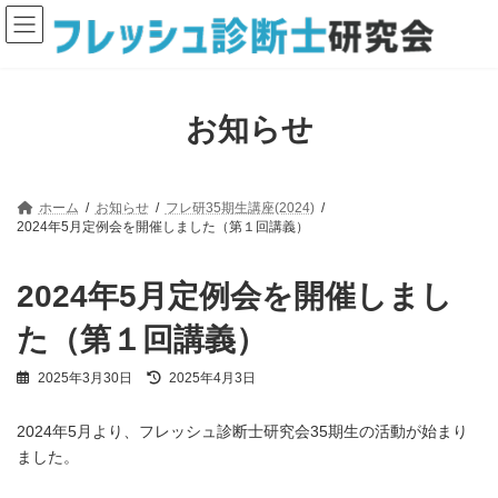
コ
ナ
ン
ビ
テ
ゲ
ン
ー
ツ
シ
へ
ョ
お知らせ
ス
ン
キ
に
ッ
移
プ
動
ホーム
お知らせ
フレ研35期生講座(2024)
2024年5月定例会を開催しました（第１回講義）
2024年5月定例会を開催しまし
た（第１回講義）
最
2025年3月30日
2025年4月3日
終
更
2024年5月より、フレッシュ診断士研究会35期生の活動が始まり
新
日
ました。
時
: