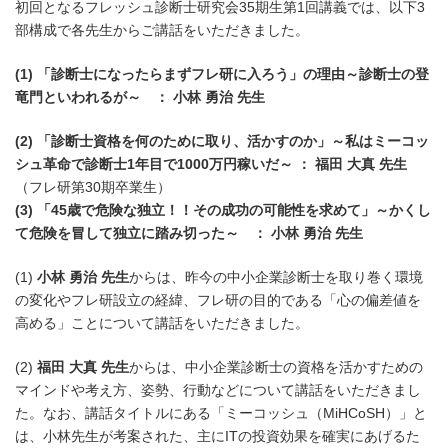
初回となるフレッシュ診断士研究会35期生第1回講義では、以下3
部構成で各先生からご講話をいただきました。
(1) 「診断士になったらまずフレ研に入ろう」の理由～診断士の登
竜門といわれるが～ ： 小林 勇治 先生
(2) 「診断士資格を何のために取り、活かすのか」～私はミーコッ
シュ革命で診断士1年目で1000万円稼いだ～ ： 福田 大真 先生
（フレ研第30期卒業生）
(3) 「45歳で危険な独立！！その成功の可能性を求めて」～かくし
て危険を冒して独立に踏み切った～ ： 小林 勇治 先生
(1)
小林 勇治 先生
からは、昨今の中小企業診断士を取り巻く環境
の変化やフレ研設立の経緯、フレ研の目的である「心の偏差値を
高める」ことについて講話をいただきました。
(2)
福田 大真 先生
からは、中小企業診断士の資格を活かすための
マインドや考え方、姿勢、行動などについて講話をいただきまし
た。なお、講話タイトルにある「ミーコッシュ（MiHCoSH）」と
は、小林先生が考案された、主にITの投資効果を確実にあげるた