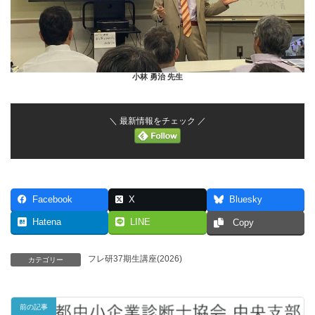
小林 勇治 先生
＼ 最新情報をチェック ／
Facebook
X
Bluesky
Hatena
LINE
Copy
フレ研37期生講座(2026)
カテゴリー
前の記事