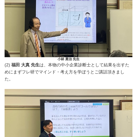
小林 勇治 先生
(2)
福田 大真 先生
は、本物の中小企業診断士として結果を出すた
めにまずフレ研でマインド・考え方を学ぼうとご講話頂きまし
た。