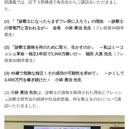
回講義では、以下３部構成で各先生からご講話をいただきまし
た。
(1) 「『診断士になったらまずフレ研に入ろう』の理由 ～診断士
の登竜門と言われるが～ 会長 小林 勇治 先生
（フレ研第34期卒
業生）
(2)
「診断士資格を何のために取り、生かすのか」 ～私はミーコ
ッシュ革命・独立1年目で1,000万稼いだ～ 福田 大真
先生
（フレ
研第30期卒業生）
(3) 45歳で危険な独立！その成功の可能性を求めて」 ～かくして
3,000万円を稼ぎ続けた～ 小林 勇治 先生
(1)
小林 勇治 先生
は、診断士の資格を取得された理由とフレッシ
ュ診断士研究会の経緯や社会的意義、何を教えるのかについて講
話いただきました。