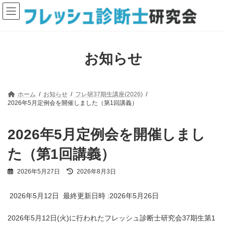
コ
ナ
ン
ビ
テ
ゲ
ン
ー
ツ
シ
へ
ョ
お知らせ
ス
ン
キ
に
ッ
移
プ
動
ホーム
お知らせ
フレ研37期生講座(2026)
2026年5月定例会を開催しました（第1回講義）
2026年5月定例会を開催しまし
た（第1回講義）
最
2026年5月27日
2026年8月3日
終
更
2026年5月12日 最終更新日時 :2026年5月26日
新
日
時
2026年5月12日(火)に行われたフレッシュ診断士研究会37期生第1
: